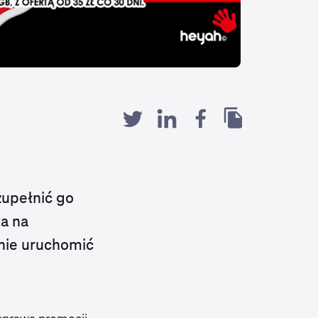
zupełnić go
ka na
nie uruchomić