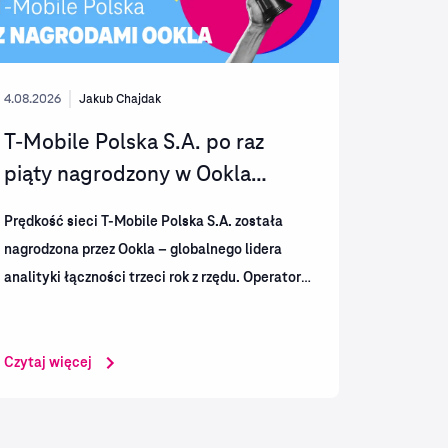
4.08.2026
Jakub Chajdak
T-Mobile Polska S.A. po raz
piąty nagrodzony w Ookla
Speedtest Awards™....
Prędkość sieci T-Mobile Polska S.A. została
nagrodzona przez Ookla – globalnego lidera
analityki łączności trzeci rok z rzędu. Operator
otrzymał także nagrody Speedtest Awards™ za
jakość sieci mobilnej i stacjonarnej w
pierwszym...
Czytaj więcej