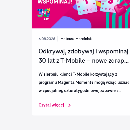
6.08.2026
Mateusz Marciniak
Odkrywaj, zdobywaj i wspominaj
30 lat z T-Mobile – nowe zdrapki
w Magenta...
W sierpniu klienci T-Mobile korzystający z
programu Magenta Moments mogą wziąć udział
w specjalnej, czterotygodniowej zabawie z
jubileuszowymi zdrapkami. Magentowa sieć
Czytaj więcej
zaprasza użytkowników do odkrywania
kolejnych niespodzianek,...