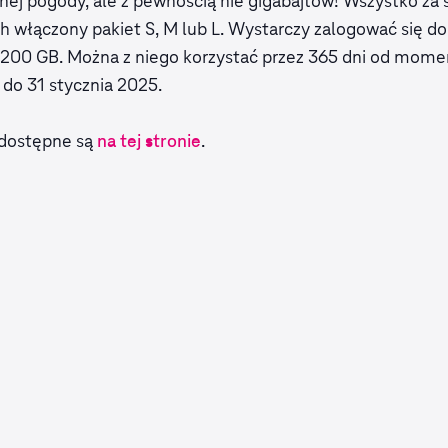
ej pogody, ale z pewnością nie gigabajtów! Wszystko za
h włączony pakiet S, M lub L. Wystarczy zalogować się do 
1200 GB. Można z niego korzystać przez 365 dni od mome
do 31 stycznia 2025.
 dostępne są
.
na tej stronie