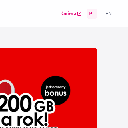
PL
EN
Kariera
|