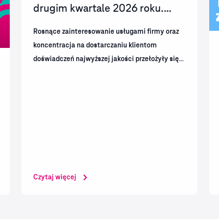
drugim kwartale 2026 roku.
T‑Mobile rośnie dzięki...
Rosnące zainteresowanie usługami firmy oraz
koncentracja na dostarczaniu klientom
doświadczeń najwyższej jakości przełożyły się
na dalszy wzrost skali działalności T-Mobile.
Spółka wypracowała mocne wyniki finansowe i
operacyjne,...
Czytaj więcej