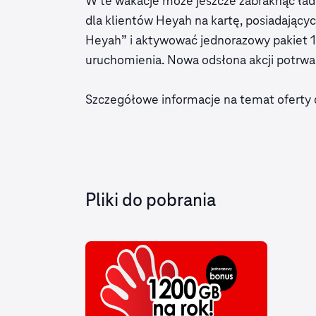
W te wakacje może jeszcze zabraknąć ładn
dla klientów Heyah na kartę, posiadającyc
Heyah” i aktywować jednorazowy pakiet 
uruchomienia. Nowa odsłona akcji potrwa 
Szczegółowe informacje na temat oferty
Pliki do pobrania