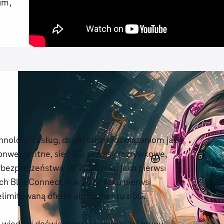
im,
nologii i usług, dzięki takim rozwiązaniom jak
konwergentne, sieć 5G, serwisy rozrywkowe,
rbezpieczeństwa. W 2005 roku jako pierwsi
ch BlueConnect, a w 2022 roku pierwsi
ielimitowaną ofertę abonamentu z 5G.
z wiedzy i doświadczenia największej grupy