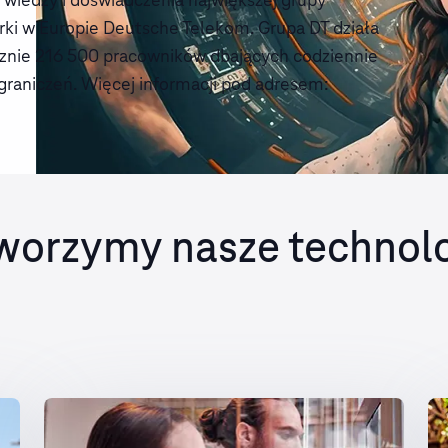
rki w Europie Deutsche Telekom. Grupa DT działa
ącznie 216 500 pracowników dbających codziennie
ograniczeń. Więcej informacji pod adresem:
tworzymy nasze technol