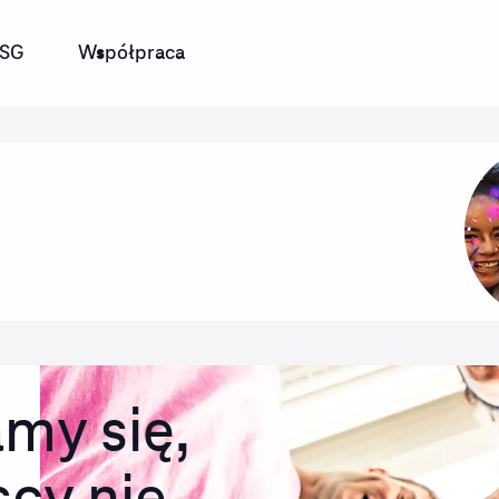
SG
Współpraca
my się,