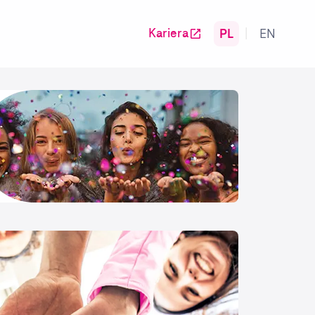
PL
EN
Kariera
|