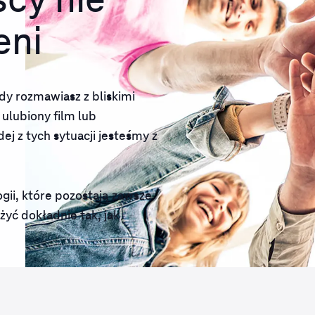
cy nie
eni
gdy rozmawiasz z bliskimi
ulubiony film lub
ej z tych sytuacji jesteśmy z
gii, które pozostają zawsze
żyć dokładnie tak, jak