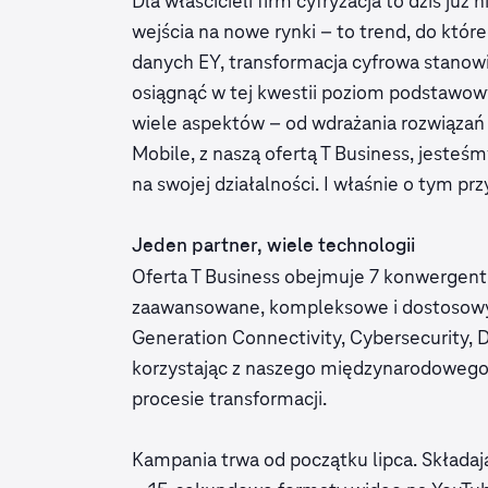
Dla właścicieli firm cyfryzacja to dziś ju
wejścia na nowe rynki – to trend, do któr
danych EY, transformacja cyfrowa stanowi
osiągnąć w tej kwestii poziom podstawowy. 
wiele aspektów – od wdrażania rozwiąza
Mobile, z naszą ofertą T Business, jesteśm
na swojej działalności. I właśnie o tym 
Jeden partner, wiele technologii
Oferta T Business obejmuje 7 konwergen
zaawansowane, kompleksowe i dostosowyw
Generation Connectivity, Cybersecurity, D
korzystając z naszego międzynarodowego
procesie transformacji.
Kampania trwa od początku lipca. Składają