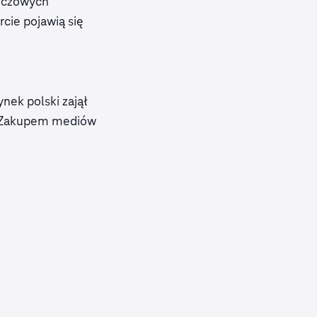
luczowych
cie pojawią się
nek polski zajął
L. Zakupem mediów