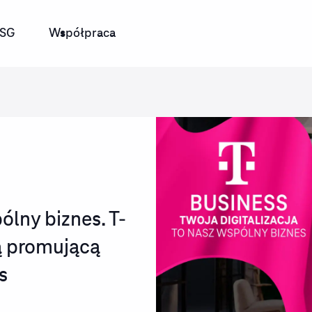
SG
Współpraca
ólny biznes. T-
ą promującą
s