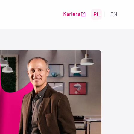
PL
EN
Kariera
|