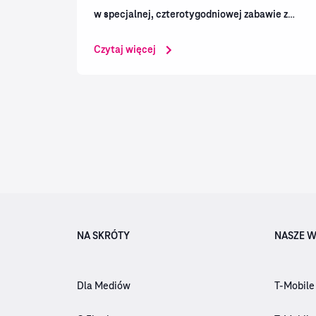
w specjalnej, czterotygodniowej zabawie z
jubileuszowymi zdrapkami. Magentowa sieć
Czytaj więcej
zaprasza użytkowników do odkrywania
kolejnych niespodzianek,...
NA SKRÓTY
NASZE W
Dla Mediów
T-Mobile