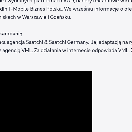
be i wybranych platformach VOD, banery reklamowe w k
In T-Mobile Biznes Polska. We wrześniu informacje o ofer
tniskach w Warszawie i Gdańsku.
 kampanię
a agencja Saatchi & Saatchi Germany. Jej adaptacją na ry
z agencją VML. Za działania w internecie odpowiada VM