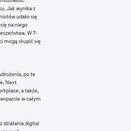
y możliwość
ku. Jak wynika z
miotów udało się
 się na niego
ieczeństwa. W T-
ci mogą skupić się
drożenia, po te
e, Next
rkplace, a także,
 wsparcie w całym
działania digital