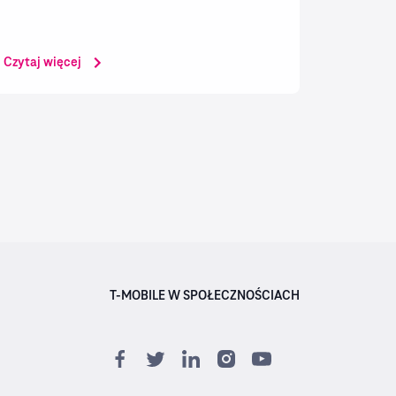
otrzymał także nagrody Speedtest Awards™ za
jakość sieci mobilnej i stacjonarnej w
pierwszym...
Czytaj więcej
T-MOBILE W SPOŁECZNOŚCIACH