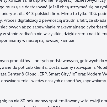
ż nie tylko szansa na usprawnienie operacji biznesowych cz
ego muszą się dostosować, jeżeli chcą utrzymać się na ryn
 priorytet dla 84% polskich firm. Mimo to tylko 40% pod
Proces digitalizacji z pewnością utrudnia fakt, że składa
ń sieciowych aż po zapewnianie maksymalnego cyberbezp
y w stanie zadbać o nie wszystkie, dzięki czemu nasi klien
przypominamy w naszej najnowszej kampanii.
tnych produktów – od tych podstawowych, gotowych do w
ane do potrzeb klienta. Dostarczamy rozwiązania Mobil
ata Center & Cloud , ERP, Smart City / IoT oraz Modern Wo
 doświadczenia i wiedzy naszych ekspertów, zapewniamy
 się na nią 30-sekundowy spot emitowany w telewizji oraz 