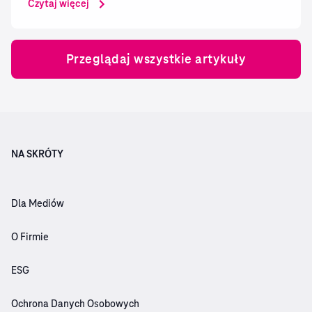
Czytaj więcej
telefonie. Jeśli korzystasz z oferty T-Mobile na kartę,
Heyah na kartę lub Mix, w Magenta Moments czeka na
Ciebie wyjątkowy bonus dostępny bez dodatkowych
Przeglądaj wszystkie artykuły
opłat....
NA SKRÓTY
Dla Mediów
O Firmie
ESG
Ochrona Danych Osobowych