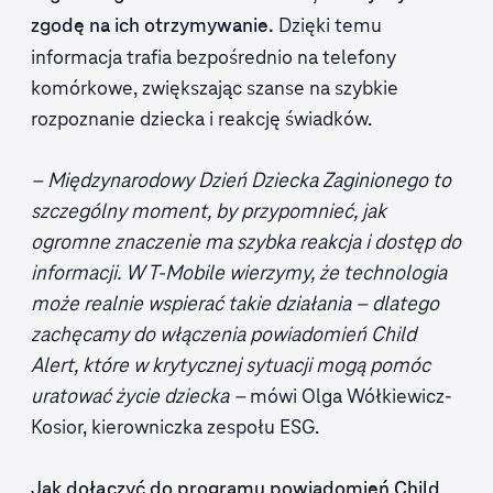
Dzięki temu
zgodę na ich otrzymywanie.
informacja trafia bezpośrednio na telefony
komórkowe, zwiększając szanse na szybkie
rozpoznanie dziecka i reakcję świadków.
– Międzynarodowy Dzień Dziecka Zaginionego to
szczególny moment, by przypomnieć, jak
ogromne znaczenie ma szybka reakcja i dostęp do
informacji. W T
‑Mobile wierzymy,
że technologia
mo
że realnie wspiera
ć takie dzia
łania
– dlatego
zach
ęcamy do w
łączenia powiadomie
ń Child
Alert, kt
óre w krytycznej sytuacji mog
ą pom
óc
uratowa
ć
życie dziecka –
mówi Olga Wółkiewicz-
Kosior, kierowniczka zespołu ESG.
Jak dołączyć do programu powiadomień Child