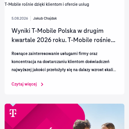
5.08.2026
Jakub Chajdak
Wyniki T-Mobile Polska w drugim
kwartale 2026 roku. T‑Mobile rośnie
dzięki klientom i ofercie usług
Rosnące zainteresowanie usługami firmy oraz
koncentracja na dostarczaniu klientom doświadczeń
najwyższej jakości przełożyły się na dalszy wzrost skali
działalności T-Mobile. Spółka wypracowała mocne
Czytaj więcej
wyniki finansowe i operacyjne, zwiększając jednocześnie
wartość swojej bazy klientów.
W drugim kwartale 2026 r. T‑Mobile Polska
konsekwentnie...