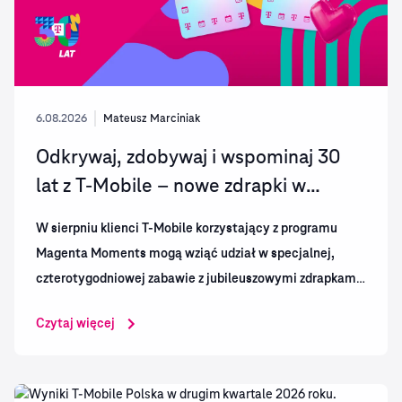
6.08.2026
Mateusz Marciniak
Odkrywaj, zdobywaj i wspominaj 30
lat z T-Mobile – nowe zdrapki w
Magenta Moments
W sierpniu klienci T-Mobile korzystający z programu
Magenta Moments mogą wziąć udział w specjalnej,
czterotygodniowej zabawie z jubileuszowymi zdrapkami.
Magentowa sieć zaprasza użytkowników do odkrywania
Czytaj więcej
kolejnych niespodzianek, zdobywania Serc oraz
wspólnego wspominania najważniejszych momentów z
30 lat historii T-Mobile w Polsce.