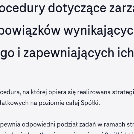
rocedury dotyczące zar
owiązków wynikających
o i zapewniających ic
edura, na której opiera się realizowana strate
datkowych na poziomie całej Spółki.
pewnia odpowiedni podział zadań w ramach stru