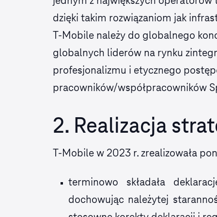
jednym z największych operatorów t
dzięki takim rozwiązaniom jak infr
T-Mobile należy do globalnego konc
globalnych liderów na rynku zinte
profesjonalizmu i etycznego postę
pracowników/współpracowników Sp
2. Realizacja stra
T‑Mobile w 2023 r. zrealizowała pon
terminowo składała deklarac
dochowując należytej staranno
stosowne korekty deklaracji i r