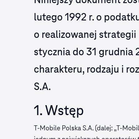
Niniejszy dokument zost
lutego 1992 r. o podat
o realizowanej strateg
stycznia do 31 grudnia 
charakteru, rodzaju i r
S.A.
1. Wstęp
T-Mobile Polska S.A. (dalej: „T-Mobi