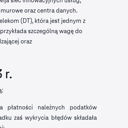
ija sieć innowacyjnych usług,
chmurowe oraz centra danych.
lekom (DT), która jest jednym z
 przykłada szczególną wagę do
zającej oraz
 r.
ą:
ła płatności należnych podatków
adku zaś wykrycia błędów składała
i;