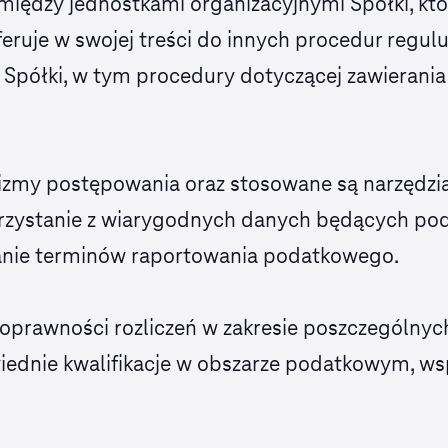
iędzy jednostkami organizacyjnymi Spółki, któ
eferuje w swojej treści do innych procedur reg
 Spółki, w tym procedury dotyczącej zawierani
my postępowania oraz stosowane są narzędzia
korzystanie z wiarygodnych danych będących po
nie terminów raportowania podatkowego.
oprawności rozliczeń w zakresie poszczególnyc
ednie kwalifikacje w obszarze podatkowym, wsp