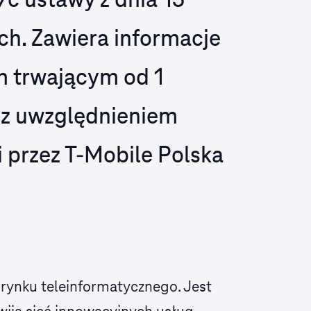
7c ustawy z dnia 15
h. Zawiera informacje
m trwającym od 1
, z uwzględnieniem
i przez T‑Mobile Polska
o rynku teleinformatycznego. Jest