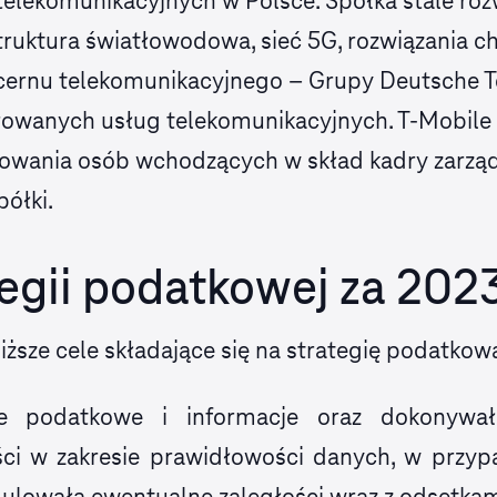
elekomunikacyjnych w Polsce. Spółka stale rozw
astruktura światłowodowa, sieć 5G, rozwiązania 
ernu telekomunikacyjnego – Grupy Deutsche Te
growanych usług telekomunikacyjnych. T‑Mobile
powania osób wchodzących w skład kadry zarząd
ółki.
tegii podatkowej za 2023
iższe cele składające się na strategię podatkow
je podatkowe i informacje oraz dokonywa
ści w zakresie prawidłowości danych, w przyp
egulowała ewentualne zaległości wraz z odsetkam