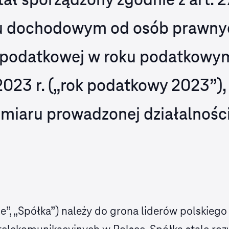
ał sporządzony zgodnie z art. 2
ku dochodowym od osób prawnyc
ii podatkowej w roku podatkowy
2023 r. („rok podatkowy 2023”)
ozmiaru prowadzonej działalnośc
le”, „Spółka”) należy do grona liderów polskieg