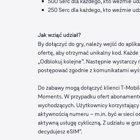
500 Serc dla każdego, kto weźmie udz
250 Serc dla każdego, kto weźmie udz
Jak wziąć udział?
By dołączyć do gry, należy wejść do apli
ofertę, aby otrzymać unikalny kod. Każde 
„Odblokuj kolejne”. Następnie wystarczy na
postępować zgodnie z komunikatami wyśw
Do zabawy mogą dołączyć klienci T-Mobi
Moments. W przypadku ofert abonamento
wychodzących. Użytkownicy korzystający z
aktywnością numeru – m.in. być w sieci o
aktywną usługę cykliczną. Z udziału w grze
decydujesz eSIM”.