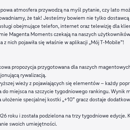
opowa atmosfera przywodzą na myśl pytanie, czy lato moż
adniamy, że tak! Jesteśmy bowiem nie tylko dostawcą t
 usługi obejmujące telefon, internet oraz telewizję dla kli
amie Magenta Moments czekają na naszych użytkowników 
 z nich pojawiła się właśnie w aplikacji „Mój T-Mobile”!
tkowa propozycja przygotowana dla naszych magentowych
onującą rywalizacją.
wyższej wieży z pojawiających się elementów – każdy pop
ża do miejsca na szczycie tygodniowego rankingu. Wynik
a ułożenie specjalnej kostki „+10” gracz dostaje dodatko
6 roku i została podzielona na trzy tygodniowe edycje. K
nie swoich umiejętności.