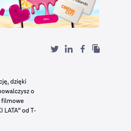
ę, dzięki
 powalczysz o
z filmowe
I LATA” od T-