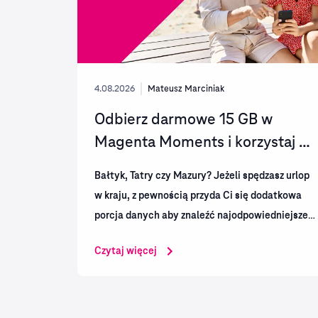
4.08.2026
Mateusz Marciniak
Odbierz darmowe 15 GB w
Magenta Moments i korzystaj z
wakacji bez ograniczeń!
Bałtyk, Tatry czy Mazury? Jeżeli spędzasz urlop
w kraju, z pewnością przyda Ci się dodatkowa
porcja danych aby znaleźć najodpowiedniejsze
atrakcje, bez przeszkód korzystać z nawigacji
Czytaj więcej
czy rozrywki w podróży w Twoim telefonie....