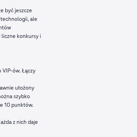
e być jeszcze
echnologii, ale
entów
liczne konkursy i
 VIP-ów. Łączy
rawnie ułożony
 można szybko
we 10 punktów.
ażda z nich daje