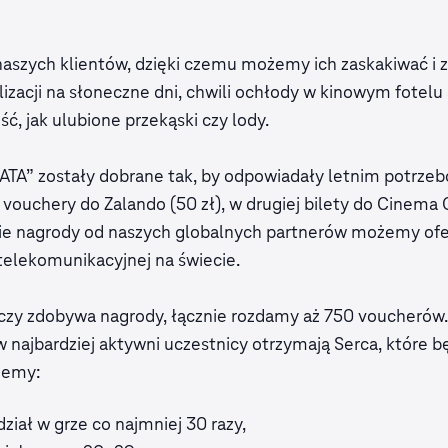
aszych klientów, dzięki czemu możemy ich zaskakiwać i
izacji na słoneczne dni, chwili ochłody w kinowym fotelu
ć, jak ulubione przekąski czy lody.
ATA” zostały dobrane tak, by odpowiadały letnim potrzeb
vouchery do Zalando (50 zł), w drugiej bilety do Cinema Ci
Takie nagrody od naszych globalnych partnerów możemy of
 telekomunikacyjnej na świecie.
czy zdobywa nagrody, łącznie rozdamy aż 750 voucherów. 
 najbardziej aktywni uczestnicy otrzymają Serca, które b
jemy:
iał w grze co najmniej 30 razy,