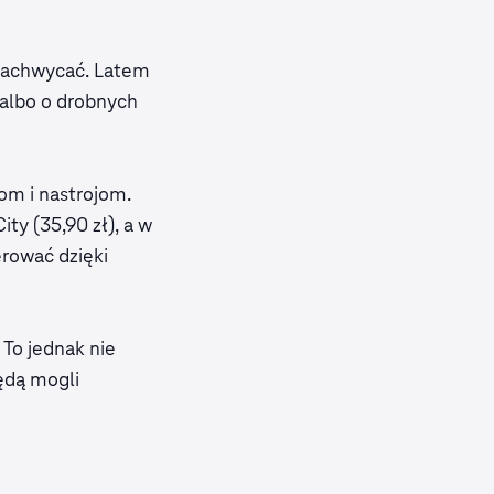
 zachwycać. Latem
 albo o drobnych
om i nastrojom.
ty (35,90 zł), a w
erować dzięki
To jednak nie
ędą mogli