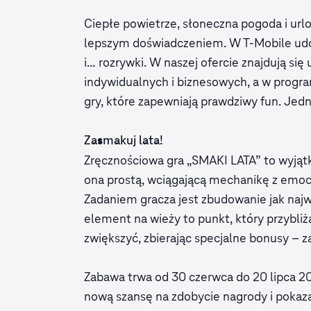
Ciepłe powietrze, słoneczna pogoda i url
lepszym doświadczeniem. W T-Mobile udow
i… rozrywki. W naszej ofercie znajdują się
indywidualnych i biznesowych, a w progr
gry, które zapewniają prawdziwy fun. Jedna
Zasmakuj lata!
Zręcznościowa gra „SMAKI LATA” to wyją
ona prostą, wciągającą mechanikę z emocj
Zadaniem gracza jest zbudowanie jak naj
element na wieży to punkt, który przybli
zwiększyć, zbierając specjalne bonusy – z
Zabawa trwa od 30 czerwca do 20 lipca 202
nową szansę na zdobycie nagrody i pokaza