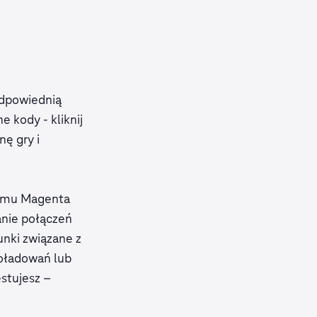
odpowiednią
 kody - kliknij
nę gry i
ramu Magenta
nie połączeń
unki związane z
doładowań lub
estujesz –