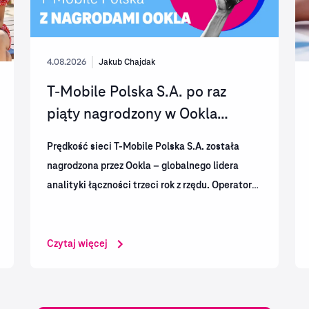
4.08.2026
Jakub Chajdak
T-Mobile Polska S.A. po raz
piąty nagrodzony w Ookla
Speedtest Awards™....
Prędkość sieci T-Mobile Polska S.A. została
nagrodzona przez Ookla – globalnego lidera
analityki łączności trzeci rok z rzędu. Operator
otrzymał także nagrody Speedtest Awards™ za
jakość sieci mobilnej i stacjonarnej w
pierwszym...
Czytaj więcej