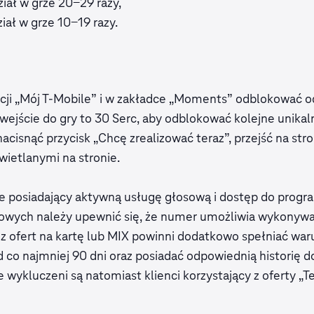
iał w grze 20-29 razy,
iał w grze 10-19 razy.
kacji „Mój T‑Mobile” i w zakładce „Moments” odblokować 
wejście do gry to 30 Serc, aby odblokować kolejne unikalne
cisnąć przycisk „Chcę zrealizować teraz”, przejść na stro
ietlanymi na stronie.
le posiadający aktywną usługę głosową i dostęp do prog
wych należy upewnić się, że numer umożliwia wykonywa
 ofert na kartę lub MIX powinni dodatkowo spełniać war
d co najmniej 90 dni oraz posiadać odpowiednią historię 
 wykluczeni są natomiast klienci korzystający z oferty „T