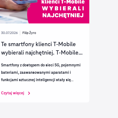
30.07.2026
Filip Żyro
Te smartfony klienci T-Mobile
wybierali najchętniej. T-Mobile
podsumowuje...
Smartfony z dostępem do sieci 5G, pojemnymi
bateriami, zaawansowanymi aparatami i
funkcjami sztucznej inteligencji stały się
codziennym narzędziem pracy, komunikacji i
Czytaj więcej
rozrywki. Analiza sprzedaży T
‑Mobile za
pierwsze...